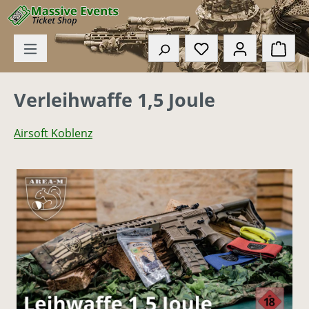
Zum Hauptinhalt springen
Du hast 0 Produkte
Ware
Verleihwaffe 1,5 Joule
Airsoft Koblenz
Bildergalerie überspringen