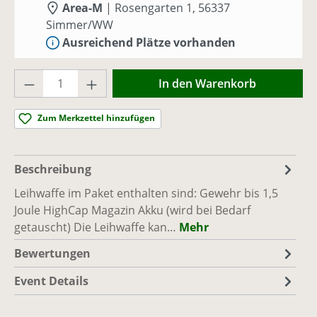
Area-M
|
Rosengarten 1, 56337
Simmer/WW
Ausreichend Plätze vorhanden
Produkt Anzahl: Gib den gewünschten Wer
Sa., 29.08.26, 10:00 - 17:00
(Europe/Berlin)
In den Warenkorb
Area-M
|
Rosengarten 1, 56337
Simmer/WW
Zum Merkzettel hinzufügen
Ausreichend Plätze vorhanden
Sa., 05.09.26, 10:00 - 17:00
(Europe/Berlin)
Beschreibung
Area-M
|
Rosengarten 1, 56337
Leihwaffe im Paket enthalten sind: Gewehr bis 1,5
Simmer/WW
Joule HighCap Magazin Akku (wird bei Bedarf
Ausreichend Plätze vorhanden
getauscht) Die Leihwaffe kan…
Mehr
Bewertungen
Sa., 12.09.26, 10:00 - 17:00
(Europe/Berlin)
Area-M
|
Rosengarten 1, 56337
Event Details
Simmer/WW
Ausreichend Plätze vorhanden