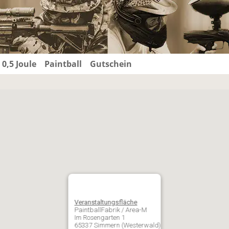
 0,5 Joule
Paintball
Gutschein
Veranstaltungsfläche
PaintballFabrik / Area-M
Im Rosengarten 1
65337 Simmern (Westerwald)