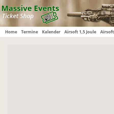
m Hauptinhalt springen
Zur Suche springen
Zur Hauptnavigation springen
Home
Termine
Kalender
Airsoft 1,5 Joule
Airsoft