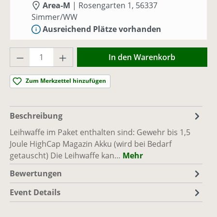
Area-M
|
Rosengarten 1, 56337
Simmer/WW
Ausreichend Plätze vorhanden
Produkt Anzahl: Gib den gewünschten Wer
Sa., 29.08.26, 10:00 - 17:00
(Europe/Berlin)
In den Warenkorb
Area-M
|
Rosengarten 1, 56337
Simmer/WW
Zum Merkzettel hinzufügen
Ausreichend Plätze vorhanden
Sa., 05.09.26, 10:00 - 17:00
(Europe/Berlin)
Beschreibung
Area-M
|
Rosengarten 1, 56337
Leihwaffe im Paket enthalten sind: Gewehr bis 1,5
Simmer/WW
Joule HighCap Magazin Akku (wird bei Bedarf
Ausreichend Plätze vorhanden
getauscht) Die Leihwaffe kan…
Mehr
Bewertungen
Sa., 12.09.26, 10:00 - 17:00
(Europe/Berlin)
Area-M
|
Rosengarten 1, 56337
Event Details
Simmer/WW
Ausreichend Plätze vorhanden