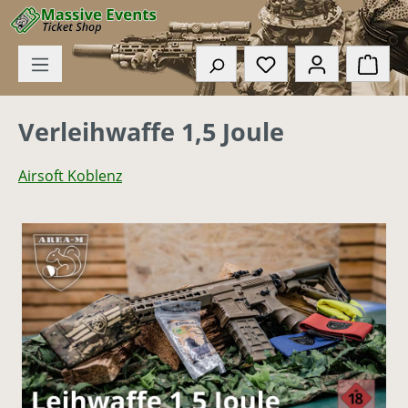
Zum Hauptinhalt springen
Du hast 0 Produkte
Ware
Verleihwaffe 1,5 Joule
Airsoft Koblenz
Bildergalerie überspringen