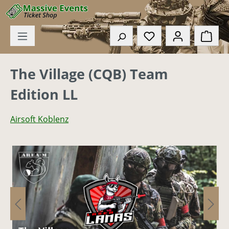
Zum Hauptinhalt springen
Du hast 0 Produkte
Ware
The Village (CQB) Team
Edition LL
Airsoft Koblenz
Bildergalerie überspringen