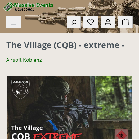
Zum Hauptinhalt springen
Du hast 0 Produkte
Ware
The Village (CQB) - extreme -
Airsoft Koblenz
Bildergalerie überspringen