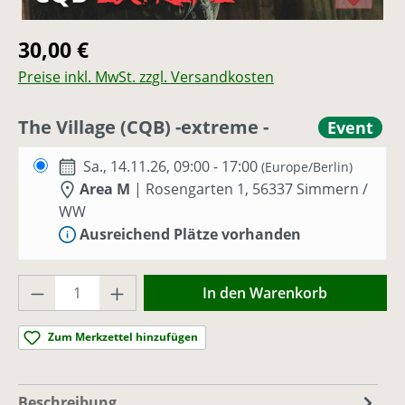
Regulärer Preis:
30,00 €
Preise inkl. MwSt. zzgl. Versandkosten
The Village (CQB) -extreme -
Event
Sa., 14.11.26, 09:00 - 17:00
(Europe/Berlin)
Area M
|
Rosengarten 1, 56337 Simmern /
WW
Ausreichend Plätze vorhanden
Produkt Anzahl: Gib den gewünschten Wer
In den Warenkorb
Zum Merkzettel hinzufügen
Beschreibung