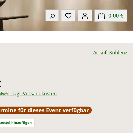
Du hast 0 Produkte auf de
0,00 €
Ware
Airsoft Koblenz
eis:
€
 MwSt. zzgl. Versandkosten
rmine für dieses Event verfügbar
zettel hinzufügen