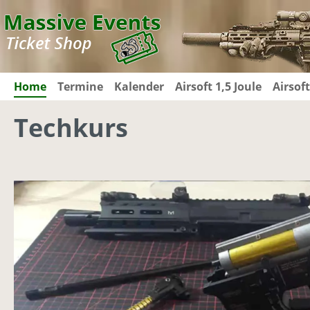
m Hauptinhalt springen
Zur Suche springen
Zur Hauptnavigation springen
Home
Termine
Kalender
Airsoft 1,5 Joule
Airsoft
Techkurs
Bildergalerie überspringen