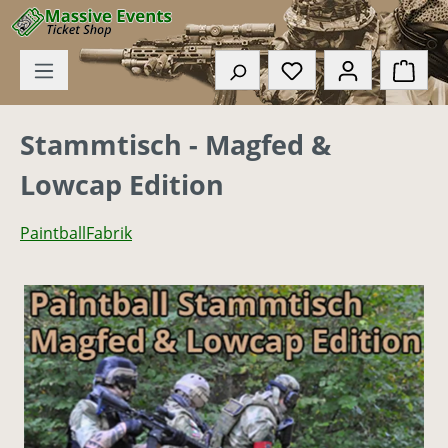
Zum Hauptinhalt springen
Du hast 0 Produkte
Ware
Stammtisch - Magfed &
Lowcap Edition
PaintballFabrik
Bildergalerie überspringen