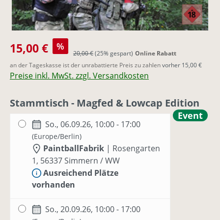
Verkaufspreis:
15,00 €
%
Regulärer Preis:
20,00 €
(25% gespart)
Online Rabatt
an der Tageskasse ist der unrabattierte Preis zu zahlen
vorher 15,00 €
Preise inkl. MwSt. zzgl. Versandkosten
Stammtisch - Magfed & Lowcap Edition
Event
So., 06.09.26, 10:00 - 17:00
(Europe/Berlin)
PaintballFabrik
|
Rosengarten
1, 56337 Simmern / WW
Ausreichend Plätze
vorhanden
So., 20.09.26, 10:00 - 17:00