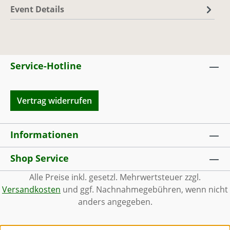
Event Details
So., 01.11.26, 10:00 - 17:00
(Europe/Berlin)
PaintballFabrik
|
Rosengarten
1, 56337 Simmern / WW
Service-Hotline
Ausreichend Plätze
vorhanden
Vertrag widerrufen
Informationen
Shop Service
Alle Preise inkl. gesetzl. Mehrwertsteuer zzgl.
Versandkosten
und ggf. Nachnahmegebühren, wenn nicht
anders angegeben.