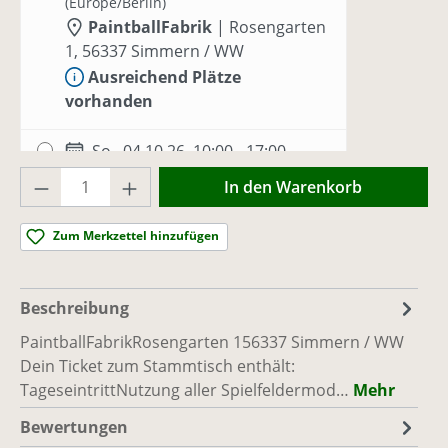
(Europe/Berlin)
PaintballFabrik
|
Rosengarten
1, 56337 Simmern / WW
Ausreichend Plätze
vorhanden
So., 04.10.26, 10:00 - 17:00
(Europe/Berlin)
Produkt Anzahl: Gib den gewünschten Wer
In den Warenkorb
PaintballFabrik
|
Rosengarten
1, 56337 Simmern / WW
Zum Merkzettel hinzufügen
Ausreichend Plätze
vorhanden
Beschreibung
So., 18.10.26, 10:00 - 17:00
PaintballFabrikRosengarten 156337 Simmern / WW
(Europe/Berlin)
Dein Ticket zum Stammtisch enthält:
PaintballFabrik
|
Rosengarten
TageseintrittNutzung aller Spielfeldermod…
Mehr
1, 56337 Simmern / WW
Ausreichend Plätze
Bewertungen
vorhanden