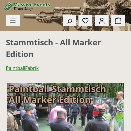
Zum Hauptinhalt springen
Du hast 0 Produkte
Ware
Stammtisch - All Marker
Edition
PaintballFabrik
Bildergalerie überspringen