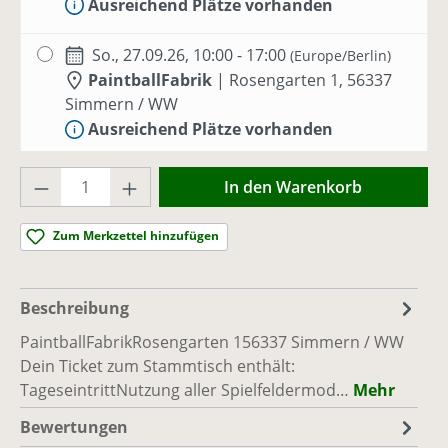
Ausreichend Plätze vorhanden
So., 27.09.26, 10:00 - 17:00
(Europe/Berlin)
PaintballFabrik
|
Rosengarten 1, 56337
Simmern / WW
Ausreichend Plätze vorhanden
Produkt Anzahl: Gib den gewünschten Wer
So., 11.10.26, 10:00 - 17:00
(Europe/Berlin)
In den Warenkorb
PaintballFabrik
|
Rosengarten 1, 56337
Simmern / WW
Zum Merkzettel hinzufügen
Ausreichend Plätze vorhanden
So., 25.10.26, 10:00 - 17:00
(Europe/Berlin)
Beschreibung
PaintballFabrik
|
Rosengarten 1, 56337
PaintballFabrikRosengarten 156337 Simmern / WW
Simmern / WW
Dein Ticket zum Stammtisch enthält:
Ausreichend Plätze vorhanden
TageseintrittNutzung aller Spielfeldermod…
Mehr
Bewertungen