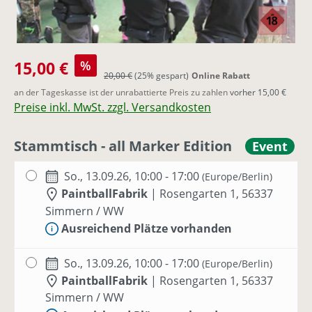
Verkaufspreis:
15,00 €
%
Regulärer Preis:
20,00 €
(25% gespart)
Online Rabatt
an der Tageskasse ist der unrabattierte Preis zu zahlen
vorher 15,00 €
Preise inkl. MwSt. zzgl. Versandkosten
Stammtisch - all Marker Edition
Event
So., 13.09.26, 10:00 - 17:00
(Europe/Berlin)
PaintballFabrik
|
Rosengarten 1, 56337
Simmern / WW
Ausreichend Plätze vorhanden
So., 13.09.26, 10:00 - 17:00
(Europe/Berlin)
PaintballFabrik
|
Rosengarten 1, 56337
Simmern / WW