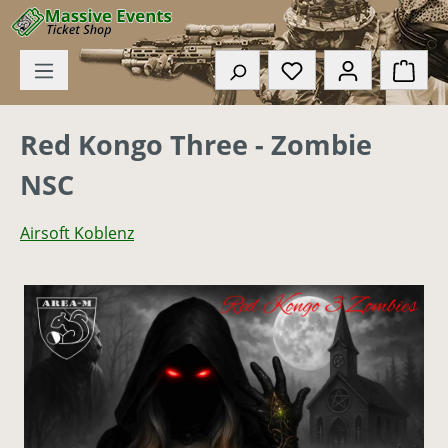
Zum Hauptinhalt springen
Du hast 0 Produkte
Ware
Red Kongo Three - Zombie
NSC
Airsoft Koblenz
Bildergalerie überspringen