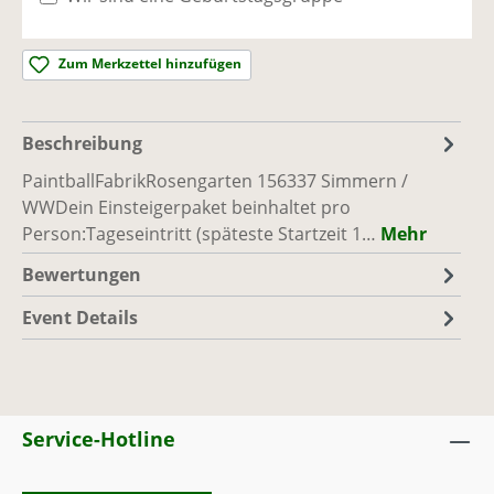
Simmern / WW
Ausreichend Plätze vorhanden
Zum Merkzettel hinzufügen
Sa., 12.09.26, 10:00 - 17:00
(Europe/Berlin)
PaintballFabrik
|
Rosengarten 1, 56337
Beschreibung
Simmern / WW
Ausreichend Plätze vorhanden
PaintballFabrikRosengarten 156337 Simmern /
WWDein Einsteigerpaket beinhaltet pro
Person:Tageseintritt (späteste Startzeit 1…
Mehr
So., 13.09.26, 10:00 - 17:00
(Europe/Berlin)
PaintballFabrik
|
Rosengarten 1, 56337
Bewertungen
Simmern / WW
Event Details
Ausreichend Plätze vorhanden
Sa., 19.09.26, 10:00 - 17:00
(Europe/Berlin)
PaintballFabrik
|
Rosengarten 1, 56337
Simmern / WW
Service-Hotline
Ausreichend Plätze vorhanden