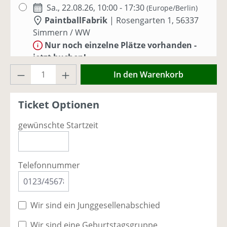
Sa., 22.08.26, 10:00 - 17:30
(Europe/Berlin)
PaintballFabrik
|
Rosengarten 1, 56337
Simmern / WW
Nur noch einzelne Plätze vorhanden -
jetzt buchen!
Produkt Anzahl: Gib den gewünschten Wer
In den Warenkorb
Sa., 29.08.26, 10:00 - 17:30
(Europe/Berlin)
PaintballFabrik
|
Rosengarten 1, 56337
Ticket Optionen
Simmern / WW
Ausreichend Plätze vorhanden
gewünschte Startzeit
Sa., 05.09.26, 10:00 - 17:00
(Europe/Berlin)
PaintballFabrik
|
Rosengarten 1, 56337
Telefonnummer
Simmern / WW
Ausreichend Plätze vorhanden
Wir sind ein Junggesellenabschied
So., 06.09.26, 10:00 - 17:00
(Europe/Berlin)
PaintballFabrik
|
Rosengarten 1, 56337
Wir sind eine Geburtstagsgruppe