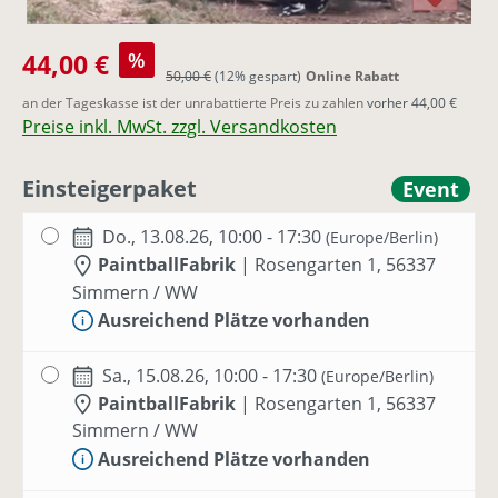
Verkaufspreis:
44,00 €
%
Regulärer Preis:
50,00 €
(12% gespart)
Online Rabatt
an der Tageskasse ist der unrabattierte Preis zu zahlen
vorher 44,00 €
Preise inkl. MwSt. zzgl. Versandkosten
Einsteigerpaket
Event
Do., 13.08.26, 10:00 - 17:30
(Europe/Berlin)
PaintballFabrik
|
Rosengarten 1, 56337
Simmern / WW
Ausreichend Plätze vorhanden
Sa., 15.08.26, 10:00 - 17:30
(Europe/Berlin)
PaintballFabrik
|
Rosengarten 1, 56337
Simmern / WW
Ausreichend Plätze vorhanden