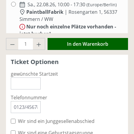
Sa., 22.08.26, 10:00 - 17:30
(Europe/Berlin)
PaintballFabrik
|
Rosengarten 1, 56337
Simmern / WW
Nur noch einzelne Plätze vorhanden -
jetzt buchen!
Produkt Anzahl: Gib den gewünschten Wer
In den Warenkorb
Sa., 29.08.26, 10:00 - 17:30
(Europe/Berlin)
PaintballFabrik
|
Rosengarten 1, 56337
Ticket Optionen
Simmern / WW
Ausreichend Plätze vorhanden
gewünschte Startzeit
Sa., 05.09.26, 10:00 - 17:00
(Europe/Berlin)
PaintballFabrik
|
Rosengarten 1, 56337
Telefonnummer
Simmern / WW
Ausreichend Plätze vorhanden
Wir sind ein Junggesellenabschied
So., 06.09.26, 10:00 - 17:00
(Europe/Berlin)
PaintballFabrik
|
Rosengarten 1, 56337
Wir sind eine Geburtstagsgruppe