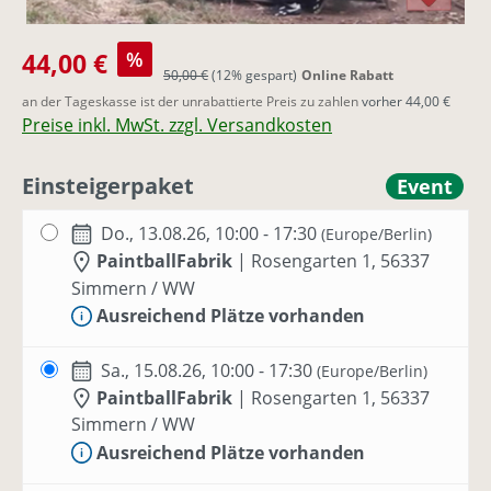
Verkaufspreis:
44,00 €
%
Regulärer Preis:
50,00 €
(12% gespart)
Online Rabatt
an der Tageskasse ist der unrabattierte Preis zu zahlen
vorher 44,00 €
Preise inkl. MwSt. zzgl. Versandkosten
Einsteigerpaket
Event
Do., 13.08.26, 10:00 - 17:30
(Europe/Berlin)
PaintballFabrik
|
Rosengarten 1, 56337
Simmern / WW
Ausreichend Plätze vorhanden
Sa., 15.08.26, 10:00 - 17:30
(Europe/Berlin)
PaintballFabrik
|
Rosengarten 1, 56337
Simmern / WW
Ausreichend Plätze vorhanden