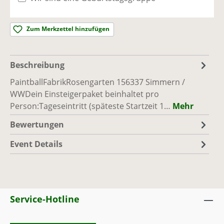
Simmern / WW
Ausreichend Plätze vorhanden
Zum Merkzettel hinzufügen
Sa., 12.09.26, 10:00 - 17:00
(Europe/Berlin)
PaintballFabrik
|
Rosengarten 1, 56337
Beschreibung
Simmern / WW
Ausreichend Plätze vorhanden
PaintballFabrikRosengarten 156337 Simmern /
WWDein Einsteigerpaket beinhaltet pro
Person:Tageseintritt (späteste Startzeit 1…
Mehr
So., 13.09.26, 10:00 - 17:00
(Europe/Berlin)
PaintballFabrik
|
Rosengarten 1, 56337
Bewertungen
Simmern / WW
Event Details
Ausreichend Plätze vorhanden
Sa., 19.09.26, 10:00 - 17:00
(Europe/Berlin)
PaintballFabrik
|
Rosengarten 1, 56337
Simmern / WW
Service-Hotline
Ausreichend Plätze vorhanden