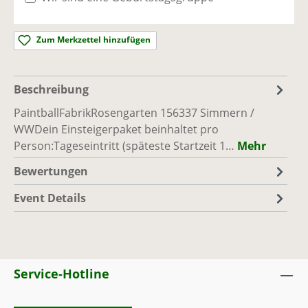
Simmern / WW
Ausreichend Plätze vorhanden
Zum Merkzettel hinzufügen
Sa., 12.09.26, 10:00 - 17:00
(Europe/Berlin)
PaintballFabrik
|
Rosengarten 1, 56337
Beschreibung
Simmern / WW
Ausreichend Plätze vorhanden
PaintballFabrikRosengarten 156337 Simmern /
WWDein Einsteigerpaket beinhaltet pro
Person:Tageseintritt (späteste Startzeit 1…
Mehr
So., 13.09.26, 10:00 - 17:00
(Europe/Berlin)
PaintballFabrik
|
Rosengarten 1, 56337
Bewertungen
Simmern / WW
Event Details
Ausreichend Plätze vorhanden
Sa., 19.09.26, 10:00 - 17:00
(Europe/Berlin)
PaintballFabrik
|
Rosengarten 1, 56337
Simmern / WW
Service-Hotline
Ausreichend Plätze vorhanden