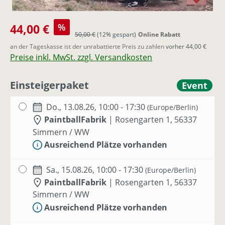
Verkaufspreis:
44,00 €
%
Regulärer Preis:
50,00 €
(12% gespart)
Online Rabatt
an der Tageskasse ist der unrabattierte Preis zu zahlen
vorher 44,00 €
Preise inkl. MwSt. zzgl. Versandkosten
Einsteigerpaket
Event
Do., 13.08.26, 10:00 - 17:30
(Europe/Berlin)
PaintballFabrik
|
Rosengarten 1, 56337
Simmern / WW
Ausreichend Plätze vorhanden
Sa., 15.08.26, 10:00 - 17:30
(Europe/Berlin)
PaintballFabrik
|
Rosengarten 1, 56337
Simmern / WW
Ausreichend Plätze vorhanden