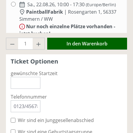
Sa., 22.08.26, 10:00 - 17:30
(Europe/Berlin)
PaintballFabrik
|
Rosengarten 1, 56337
Simmern / WW
Nur noch einzelne Plätze vorhanden -
jetzt buchen!
Produkt Anzahl: Gib den gewünschten Wer
In den Warenkorb
Sa., 29.08.26, 10:00 - 17:30
(Europe/Berlin)
PaintballFabrik
|
Rosengarten 1, 56337
Ticket Optionen
Simmern / WW
Ausreichend Plätze vorhanden
gewünschte Startzeit
Sa., 05.09.26, 10:00 - 17:00
(Europe/Berlin)
PaintballFabrik
|
Rosengarten 1, 56337
Telefonnummer
Simmern / WW
Ausreichend Plätze vorhanden
Wir sind ein Junggesellenabschied
So., 06.09.26, 10:00 - 17:00
(Europe/Berlin)
PaintballFabrik
|
Rosengarten 1, 56337
Wir sind eine Geburtstagsgruppe