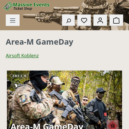
Zum Hauptinhalt springen
Du hast 0 Produkte
Ware
Area-M GameDay
Airsoft Koblenz
Bildergalerie überspringen