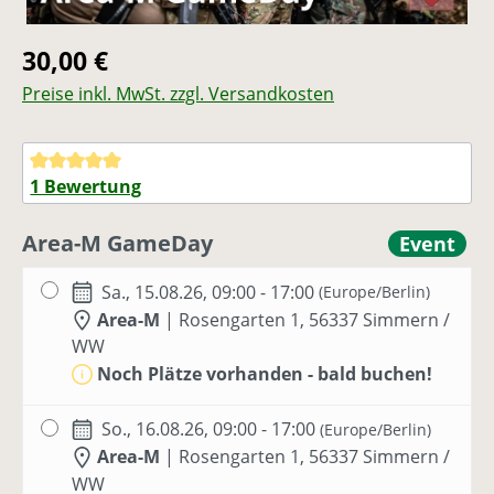
Regulärer Preis:
30,00 €
Preise inkl. MwSt. zzgl. Versandkosten
Durchschnittliche Bewertung von 5 von 5 Sternen
1 Bewertung
Area-M GameDay
Event
Sa., 15.08.26, 09:00 - 17:00
(Europe/Berlin)
Area-M
|
Rosengarten 1, 56337 Simmern /
WW
Noch Plätze vorhanden - bald buchen!
So., 16.08.26, 09:00 - 17:00
(Europe/Berlin)
Area-M
|
Rosengarten 1, 56337 Simmern /
WW