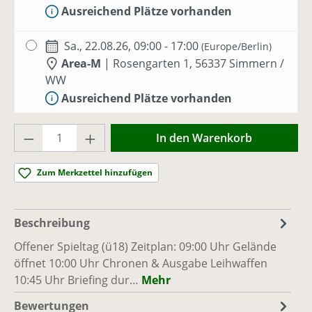
Ausreichend Plätze vorhanden
Sa., 22.08.26, 09:00 - 17:00
(Europe/Berlin)
Area-M
|
Rosengarten 1, 56337 Simmern /
WW
Ausreichend Plätze vorhanden
Produkt Anzahl: Gib den gewünschten Wer
So., 23.08.26, 09:00 - 17:00
(Europe/Berlin)
In den Warenkorb
Area-M
|
Rosengarten 1, 56337 Simmern /
WW
Zum Merkzettel hinzufügen
Ausreichend Plätze vorhanden
Sa., 29.08.26, 09:00 - 17:00
(Europe/Berlin)
Beschreibung
Area-M
|
Rosengarten 1, 56337 Simmern /
Offener Spieltag (ü18) Zeitplan: 09:00 Uhr Gelände
WW
öffnet 10:00 Uhr Chronen & Ausgabe Leihwaffen
Ausreichend Plätze vorhanden
10:45 Uhr Briefing dur…
Mehr
Bewertungen
So., 06.09.26, 09:00 - 17:00
(Europe/Berlin)