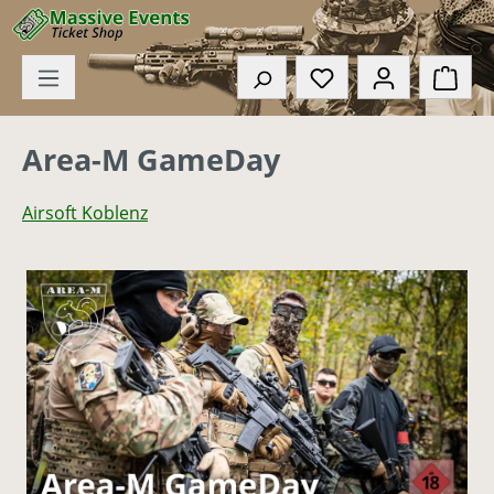
Zum Hauptinhalt springen
Du hast 0 Produkte
Ware
Area-M GameDay
Airsoft Koblenz
Bildergalerie überspringen