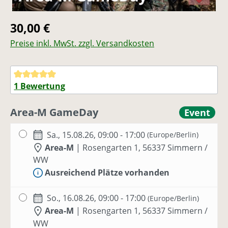
Regulärer Preis:
30,00 €
Preise inkl. MwSt. zzgl. Versandkosten
Durchschnittliche Bewertung von 5 von 5 Sternen
1 Bewertung
Area-M GameDay
Event
Sa., 15.08.26, 09:00 - 17:00
(Europe/Berlin)
Area-M
|
Rosengarten 1, 56337 Simmern /
WW
Ausreichend Plätze vorhanden
So., 16.08.26, 09:00 - 17:00
(Europe/Berlin)
Area-M
|
Rosengarten 1, 56337 Simmern /
WW