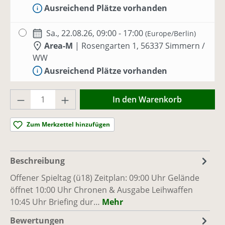
Ausreichend Plätze vorhanden
Sa., 22.08.26, 09:00 - 17:00
(Europe/Berlin)
Area-M
|
Rosengarten 1, 56337 Simmern /
WW
Ausreichend Plätze vorhanden
Produkt Anzahl: Gib den gewünschten Wer
So., 23.08.26, 09:00 - 17:00
(Europe/Berlin)
In den Warenkorb
Area-M
|
Rosengarten 1, 56337 Simmern /
WW
Zum Merkzettel hinzufügen
Ausreichend Plätze vorhanden
Sa., 29.08.26, 09:00 - 17:00
(Europe/Berlin)
Beschreibung
Area-M
|
Rosengarten 1, 56337 Simmern /
Offener Spieltag (ü18) Zeitplan: 09:00 Uhr Gelände
WW
öffnet 10:00 Uhr Chronen & Ausgabe Leihwaffen
Ausreichend Plätze vorhanden
10:45 Uhr Briefing dur…
Mehr
Bewertungen
So., 06.09.26, 09:00 - 17:00
(Europe/Berlin)