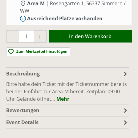
Area-M
|
Rosengarten 1, 56337 Simmern /
WW
Ausreichend Plätze vorhanden
Produkt Anzahl: Gib den gewünschten Wer
So., 20.09.26, 09:00 - 17:00
(Europe/Berlin)
In den Warenkorb
Area-M
|
Rosengarten 1, 56337 Simmern /
WW
Zum Merkzettel hinzufügen
Ausreichend Plätze vorhanden
So., 27.09.26, 09:00 - 17:00
(Europe/Berlin)
Beschreibung
Area-M
|
Rosengarten 1, 56337 Simmern /
Bitte halte dein Ticket mit der Ticketnummer bereits
WW
bei der Einfahrt zur Area-M bereit. Zeitplan: 09:00
Ausreichend Plätze vorhanden
Uhr Gelände öffnet…
Mehr
Bewertungen
Event Details