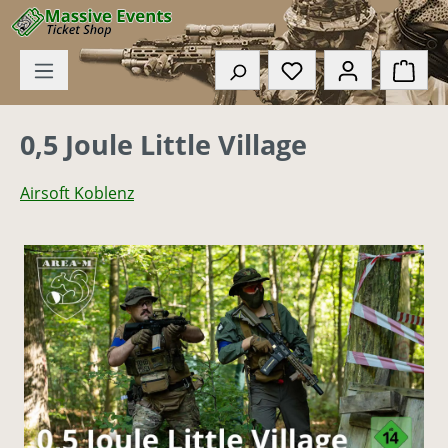
Zum Hauptinhalt springen
Du hast 0 Produkte
Ware
0,5 Joule Little Village
Airsoft Koblenz
Bildergalerie überspringen