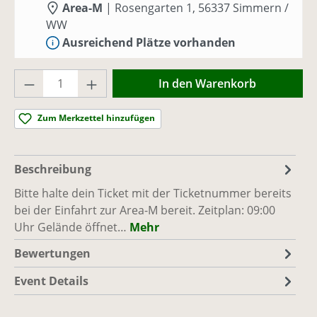
Area-M
|
Rosengarten 1, 56337 Simmern /
WW
Ausreichend Plätze vorhanden
Produkt Anzahl: Gib den gewünschten Wer
So., 20.09.26, 09:00 - 17:00
(Europe/Berlin)
In den Warenkorb
Area-M
|
Rosengarten 1, 56337 Simmern /
WW
Zum Merkzettel hinzufügen
Ausreichend Plätze vorhanden
So., 27.09.26, 09:00 - 17:00
(Europe/Berlin)
Beschreibung
Area-M
|
Rosengarten 1, 56337 Simmern /
Bitte halte dein Ticket mit der Ticketnummer bereits
WW
bei der Einfahrt zur Area-M bereit. Zeitplan: 09:00
Ausreichend Plätze vorhanden
Uhr Gelände öffnet…
Mehr
Bewertungen
Event Details