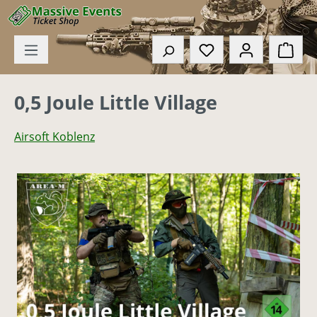
Zum Hauptinhalt springen
Du hast 0 Produkte
Ware
0,5 Joule Little Village
Airsoft Koblenz
Bildergalerie überspringen