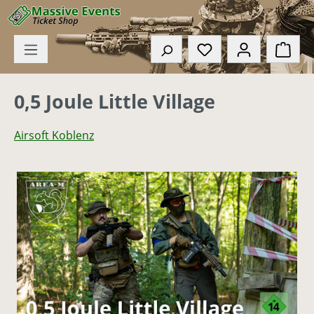
Zum Hauptinhalt springen
Du hast 0 Produkte
Ware
0,5 Joule Little Village
Airsoft Koblenz
Bildergalerie überspringen