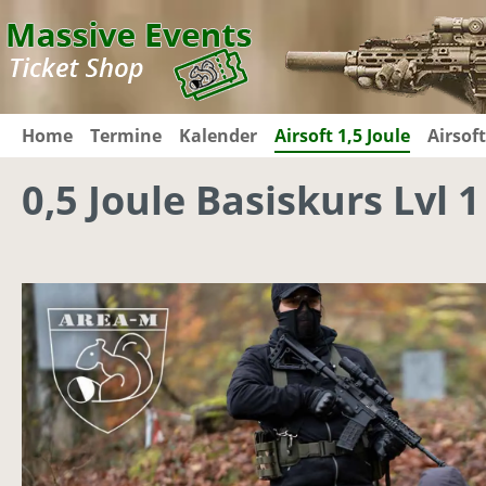
m Hauptinhalt springen
Zur Suche springen
Zur Hauptnavigation springen
Home
Termine
Kalender
Airsoft 1,5 Joule
Airsoft
0,5 Joule Basiskurs Lvl 1
Bildergalerie überspringen