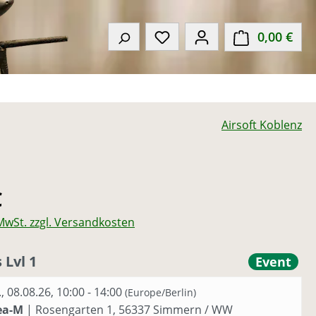
Du hast 0 Produkte auf de
0,00 €
Ware
Airsoft Koblenz
eis:
€
 MwSt. zzgl. Versandkosten
 Lvl 1
Event
., 08.08.26, 10:00 - 14:00
(Europe/Berlin)
ea-M
|
Rosengarten 1, 56337 Simmern / WW