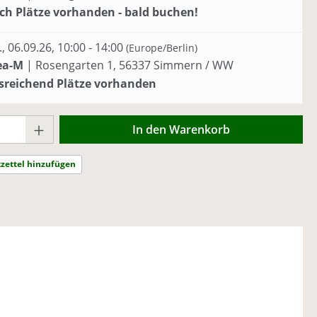
h Plätze vorhanden - bald buchen!
., 06.09.26, 10:00 - 14:00
(Europe/Berlin)
ea-M
|
Rosengarten 1, 56337 Simmern / WW
reichend Plätze vorhanden
Anzahl: Gib den gewünschten Wert ein o
In den Warenkorb
zettel hinzufügen