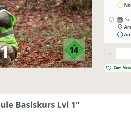
Noc
So
Ar
Aus
Produkt 
Zum Merk
ule Basiskurs Lvl 1"