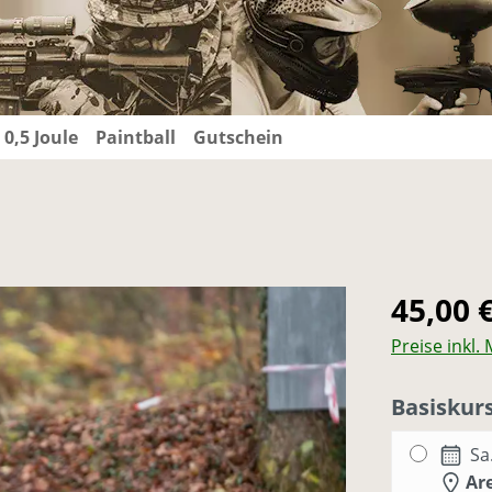
 0,5 Joule
Paintball
Gutschein
Regulärer Pr
45,00 
Preise inkl.
Basiskurs
Sa
Ar