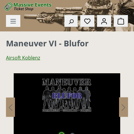
Zum Hauptinhalt springen
Du hast 0 Produkte
Ware
Maneuver VI - Blufor
Airsoft Koblenz
Bildergalerie überspringen