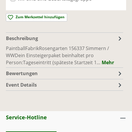
Ausreichend Plätze vorhanden
Zum Merkzettel hinzufügen
Sa., 12.09.26, 10:00 - 17:00
(Europe/Berlin)
PaintballFabrik
|
Rosengarten 1, 56337
Simmern / WW
Beschreibung
Ausreichend Plätze vorhanden
PaintballFabrikRosengarten 156337 Simmern /
WWDein Einsteigerpaket beinhaltet pro
So., 13.09.26, 10:00 - 17:00
(Europe/Berlin)
Person:Tageseintritt (späteste Startzeit 1…
Mehr
PaintballFabrik
|
Rosengarten 1, 56337
Simmern / WW
Bewertungen
Ausreichend Plätze vorhanden
Event Details
Sa., 19.09.26, 10:00 - 17:00
(Europe/Berlin)
PaintballFabrik
|
Rosengarten 1, 56337
Simmern / WW
Ausreichend Plätze vorhanden
Service-Hotline
So., 20.09.26, 10:00 - 17:00
(Europe/Berlin)