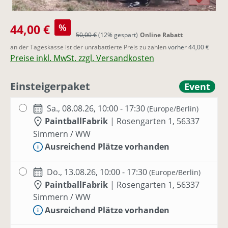
Verkaufspreis:
44,00 €
%
Regulärer Preis:
50,00 €
(12% gespart)
Online Rabatt
an der Tageskasse ist der unrabattierte Preis zu zahlen
vorher 44,00 €
Preise inkl. MwSt. zzgl. Versandkosten
Einsteigerpaket
Event
Sa., 08.08.26, 10:00 - 17:30
(Europe/Berlin)
PaintballFabrik
|
Rosengarten 1, 56337
Simmern / WW
Ausreichend Plätze vorhanden
Do., 13.08.26, 10:00 - 17:30
(Europe/Berlin)
PaintballFabrik
|
Rosengarten 1, 56337
Simmern / WW
Ausreichend Plätze vorhanden