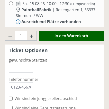
Sa., 15.08.26, 10:00 - 17:30
(Europe/Berlin)
PaintballFabrik
|
Rosengarten 1, 56337
Simmern / WW
Ausreichend Plätze vorhanden
Produkt Anzahl: Gib den gewünschten Wer
Sa., 29.08.26, 10:00 - 17:30
(Europe/Berlin)
In den Warenkorb
PaintballFabrik
|
Rosengarten 1, 56337
Simmern / WW
Ticket Optionen
Ausreichend Plätze vorhanden
gewünschte Startzeit
Sa., 05.09.26, 10:00 - 17:00
(Europe/Berlin)
PaintballFabrik
|
Rosengarten 1, 56337
Simmern / WW
Telefonnummer
Ausreichend Plätze vorhanden
So., 06.09.26, 10:00 - 17:00
(Europe/Berlin)
Wir sind ein Junggesellenabschied
PaintballFabrik
|
Rosengarten 1, 56337
Simmern / WW
Wir sind eine Geburtstagsgruppe