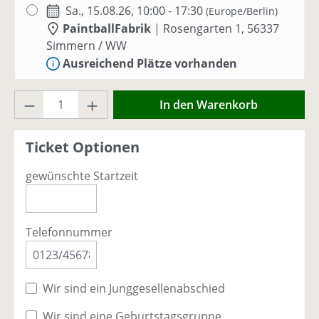
Sa., 15.08.26, 10:00 - 17:30
(Europe/Berlin)
PaintballFabrik
|
Rosengarten 1, 56337
Simmern / WW
Ausreichend Plätze vorhanden
Produkt Anzahl: Gib den gewünschten Wer
Sa., 22.08.26, 10:00 - 17:30
(Europe/Berlin)
In den Warenkorb
PaintballFabrik
|
Rosengarten 1, 56337
Simmern / WW
Ticket Optionen
Nur noch einzelne Plätze vorhanden -
jetzt buchen!
gewünschte Startzeit
Sa., 29.08.26, 10:00 - 17:30
(Europe/Berlin)
PaintballFabrik
|
Rosengarten 1, 56337
Telefonnummer
Simmern / WW
Ausreichend Plätze vorhanden
Wir sind ein Junggesellenabschied
Sa., 05.09.26, 10:00 - 17:00
(Europe/Berlin)
PaintballFabrik
|
Rosengarten 1, 56337
Wir sind eine Geburtstagsgruppe