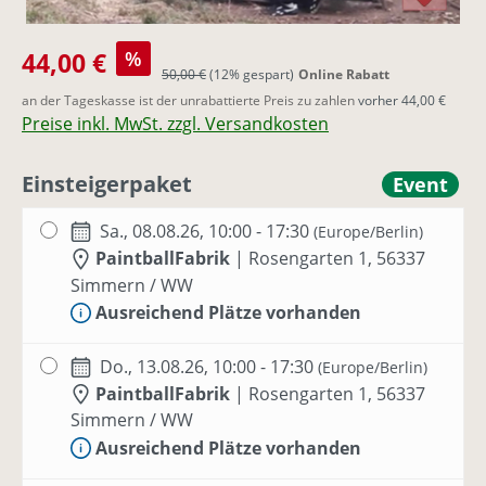
Verkaufspreis:
44,00 €
%
Regulärer Preis:
50,00 €
(12% gespart)
Online Rabatt
an der Tageskasse ist der unrabattierte Preis zu zahlen
vorher 44,00 €
Preise inkl. MwSt. zzgl. Versandkosten
Einsteigerpaket
Event
Sa., 08.08.26, 10:00 - 17:30
(Europe/Berlin)
PaintballFabrik
|
Rosengarten 1, 56337
Simmern / WW
Ausreichend Plätze vorhanden
Do., 13.08.26, 10:00 - 17:30
(Europe/Berlin)
PaintballFabrik
|
Rosengarten 1, 56337
Simmern / WW
Ausreichend Plätze vorhanden