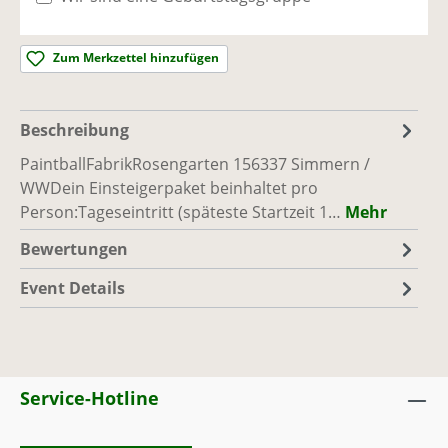
Simmern / WW
Ausreichend Plätze vorhanden
Zum Merkzettel hinzufügen
So., 06.09.26, 10:00 - 17:00
(Europe/Berlin)
PaintballFabrik
|
Rosengarten 1, 56337
Beschreibung
Simmern / WW
Ausreichend Plätze vorhanden
PaintballFabrikRosengarten 156337 Simmern /
WWDein Einsteigerpaket beinhaltet pro
Person:Tageseintritt (späteste Startzeit 1…
Mehr
Sa., 12.09.26, 10:00 - 17:00
(Europe/Berlin)
PaintballFabrik
|
Rosengarten 1, 56337
Bewertungen
Simmern / WW
Event Details
Ausreichend Plätze vorhanden
So., 13.09.26, 10:00 - 17:00
(Europe/Berlin)
PaintballFabrik
|
Rosengarten 1, 56337
Simmern / WW
Service-Hotline
Ausreichend Plätze vorhanden