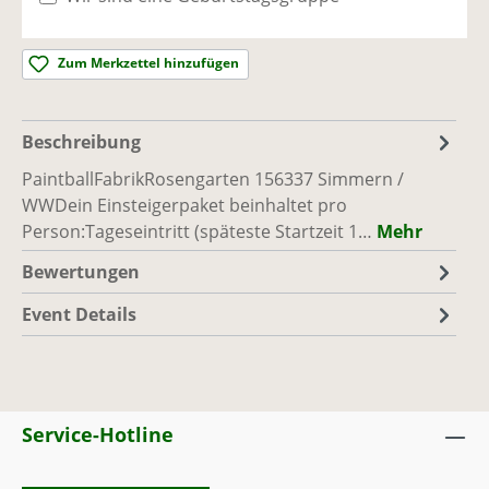
Simmern / WW
Ausreichend Plätze vorhanden
Zum Merkzettel hinzufügen
So., 06.09.26, 10:00 - 17:00
(Europe/Berlin)
PaintballFabrik
|
Rosengarten 1, 56337
Beschreibung
Simmern / WW
Ausreichend Plätze vorhanden
PaintballFabrikRosengarten 156337 Simmern /
WWDein Einsteigerpaket beinhaltet pro
Person:Tageseintritt (späteste Startzeit 1…
Mehr
Sa., 12.09.26, 10:00 - 17:00
(Europe/Berlin)
PaintballFabrik
|
Rosengarten 1, 56337
Bewertungen
Simmern / WW
Event Details
Ausreichend Plätze vorhanden
So., 13.09.26, 10:00 - 17:00
(Europe/Berlin)
PaintballFabrik
|
Rosengarten 1, 56337
Simmern / WW
Service-Hotline
Ausreichend Plätze vorhanden