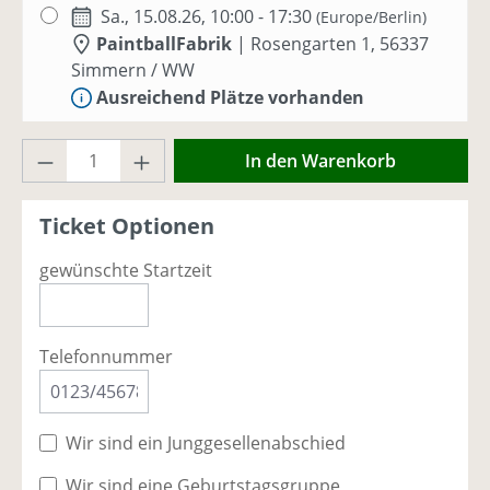
Sa., 15.08.26, 10:00 - 17:30
(Europe/Berlin)
PaintballFabrik
|
Rosengarten 1, 56337
Simmern / WW
Ausreichend Plätze vorhanden
Produkt Anzahl: Gib den gewünschten Wer
Sa., 22.08.26, 10:00 - 17:30
(Europe/Berlin)
In den Warenkorb
PaintballFabrik
|
Rosengarten 1, 56337
Simmern / WW
Ticket Optionen
Nur noch einzelne Plätze vorhanden -
jetzt buchen!
gewünschte Startzeit
Sa., 29.08.26, 10:00 - 17:30
(Europe/Berlin)
PaintballFabrik
|
Rosengarten 1, 56337
Telefonnummer
Simmern / WW
Ausreichend Plätze vorhanden
Wir sind ein Junggesellenabschied
Sa., 05.09.26, 10:00 - 17:00
(Europe/Berlin)
PaintballFabrik
|
Rosengarten 1, 56337
Wir sind eine Geburtstagsgruppe