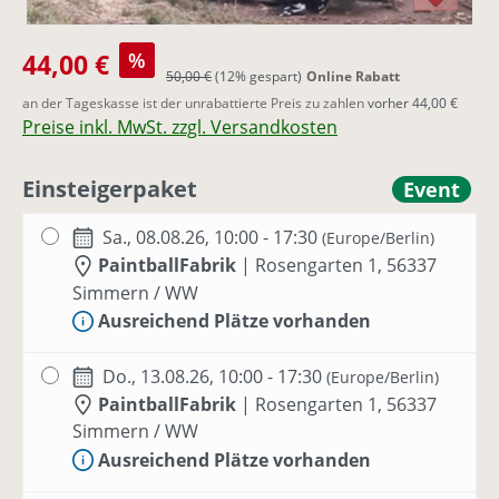
Verkaufspreis:
44,00 €
%
Regulärer Preis:
50,00 €
(12% gespart)
Online Rabatt
an der Tageskasse ist der unrabattierte Preis zu zahlen
vorher 44,00 €
Preise inkl. MwSt. zzgl. Versandkosten
Einsteigerpaket
Event
Sa., 08.08.26, 10:00 - 17:30
(Europe/Berlin)
PaintballFabrik
|
Rosengarten 1, 56337
Simmern / WW
Ausreichend Plätze vorhanden
Do., 13.08.26, 10:00 - 17:30
(Europe/Berlin)
PaintballFabrik
|
Rosengarten 1, 56337
Simmern / WW
Ausreichend Plätze vorhanden