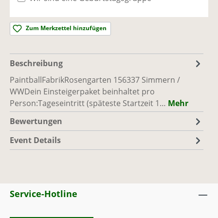
Simmern / WW
Ausreichend Plätze vorhanden
Zum Merkzettel hinzufügen
Sa., 12.09.26, 10:00 - 17:00
(Europe/Berlin)
PaintballFabrik
|
Rosengarten 1, 56337
Beschreibung
Simmern / WW
Ausreichend Plätze vorhanden
PaintballFabrikRosengarten 156337 Simmern /
WWDein Einsteigerpaket beinhaltet pro
Person:Tageseintritt (späteste Startzeit 1…
Mehr
So., 13.09.26, 10:00 - 17:00
(Europe/Berlin)
PaintballFabrik
|
Rosengarten 1, 56337
Bewertungen
Simmern / WW
Event Details
Ausreichend Plätze vorhanden
Sa., 19.09.26, 10:00 - 17:00
(Europe/Berlin)
PaintballFabrik
|
Rosengarten 1, 56337
Simmern / WW
Service-Hotline
Ausreichend Plätze vorhanden