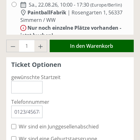
Sa., 22.08.26, 10:00 - 17:30
(Europe/Berlin)
PaintballFabrik
|
Rosengarten 1, 56337
Simmern / WW
Nur noch einzelne Plätze vorhanden -
jetzt buchen!
Produkt Anzahl: Gib den gewünschten Wer
In den Warenkorb
Sa., 29.08.26, 10:00 - 17:30
(Europe/Berlin)
PaintballFabrik
|
Rosengarten 1, 56337
Ticket Optionen
Simmern / WW
Ausreichend Plätze vorhanden
gewünschte Startzeit
Sa., 05.09.26, 10:00 - 17:00
(Europe/Berlin)
PaintballFabrik
|
Rosengarten 1, 56337
Telefonnummer
Simmern / WW
Ausreichend Plätze vorhanden
Wir sind ein Junggesellenabschied
So., 06.09.26, 10:00 - 17:00
(Europe/Berlin)
PaintballFabrik
|
Rosengarten 1, 56337
Wir sind eine Geburtstagsgruppe