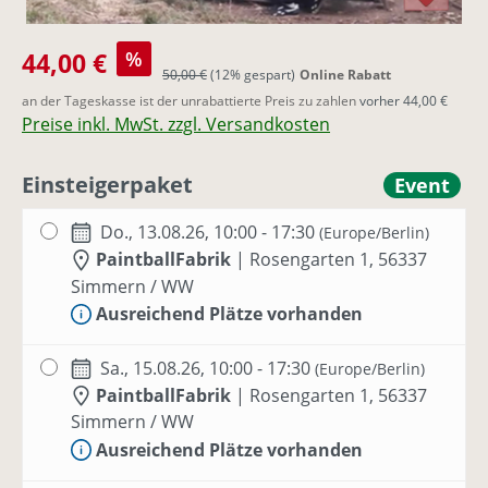
Verkaufspreis:
44,00 €
%
Regulärer Preis:
50,00 €
(12% gespart)
Online Rabatt
an der Tageskasse ist der unrabattierte Preis zu zahlen
vorher 44,00 €
Preise inkl. MwSt. zzgl. Versandkosten
Einsteigerpaket
Event
Do., 13.08.26, 10:00 - 17:30
(Europe/Berlin)
PaintballFabrik
|
Rosengarten 1, 56337
Simmern / WW
Ausreichend Plätze vorhanden
Sa., 15.08.26, 10:00 - 17:30
(Europe/Berlin)
PaintballFabrik
|
Rosengarten 1, 56337
Simmern / WW
Ausreichend Plätze vorhanden