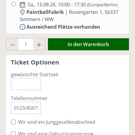
Sa., 15.08.26, 10:00 - 17:30
(Europe/Berlin)
PaintballFabrik
|
Rosengarten 1, 56337
Simmern / WW
Ausreichend Plätze vorhanden
Produkt Anzahl: Gib den gewünschten Wer
Sa., 22.08.26, 10:00 - 17:30
(Europe/Berlin)
In den Warenkorb
PaintballFabrik
|
Rosengarten 1, 56337
Simmern / WW
Ticket Optionen
Nur noch einzelne Plätze vorhanden -
jetzt buchen!
gewünschte Startzeit
Sa., 29.08.26, 10:00 - 17:30
(Europe/Berlin)
PaintballFabrik
|
Rosengarten 1, 56337
Telefonnummer
Simmern / WW
Ausreichend Plätze vorhanden
Wir sind ein Junggesellenabschied
Sa., 05.09.26, 10:00 - 17:00
(Europe/Berlin)
PaintballFabrik
|
Rosengarten 1, 56337
Wir sind eine Geburtstagsgruppe