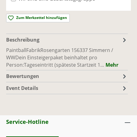
Simmern / WW
Ausreichend Plätze vorhanden
Zum Merkzettel hinzufügen
So., 06.09.26, 10:00 - 17:00
(Europe/Berlin)
PaintballFabrik
|
Rosengarten 1, 56337
Beschreibung
Simmern / WW
Ausreichend Plätze vorhanden
PaintballFabrikRosengarten 156337 Simmern /
WWDein Einsteigerpaket beinhaltet pro
Person:Tageseintritt (späteste Startzeit 1…
Mehr
Sa., 12.09.26, 10:00 - 17:00
(Europe/Berlin)
PaintballFabrik
|
Rosengarten 1, 56337
Bewertungen
Simmern / WW
Event Details
Ausreichend Plätze vorhanden
So., 13.09.26, 10:00 - 17:00
(Europe/Berlin)
PaintballFabrik
|
Rosengarten 1, 56337
Simmern / WW
Service-Hotline
Ausreichend Plätze vorhanden