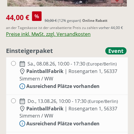
Verkaufspreis:
44,00 €
%
Regulärer Preis:
50,00 €
(12% gespart)
Online Rabatt
an der Tageskasse ist der unrabattierte Preis zu zahlen
vorher 44,00 €
Preise inkl. MwSt. zzgl. Versandkosten
Einsteigerpaket
Event
Sa., 08.08.26, 10:00 - 17:30
(Europe/Berlin)
PaintballFabrik
|
Rosengarten 1, 56337
Simmern / WW
Ausreichend Plätze vorhanden
Do., 13.08.26, 10:00 - 17:30
(Europe/Berlin)
PaintballFabrik
|
Rosengarten 1, 56337
Simmern / WW
Ausreichend Plätze vorhanden