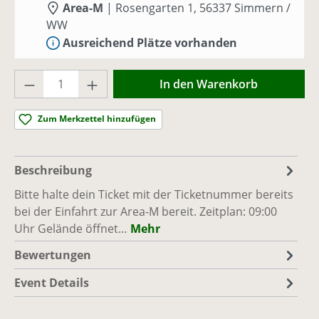
Area-M
|
Rosengarten 1, 56337 Simmern /
WW
Ausreichend Plätze vorhanden
Produkt Anzahl: Gib den gewünschten Wer
So., 20.09.26, 09:00 - 17:00
(Europe/Berlin)
In den Warenkorb
Area-M
|
Rosengarten 1, 56337 Simmern /
WW
Zum Merkzettel hinzufügen
Ausreichend Plätze vorhanden
So., 27.09.26, 09:00 - 17:00
(Europe/Berlin)
Beschreibung
Area-M
|
Rosengarten 1, 56337 Simmern /
Bitte halte dein Ticket mit der Ticketnummer bereits
WW
bei der Einfahrt zur Area-M bereit. Zeitplan: 09:00
Ausreichend Plätze vorhanden
Uhr Gelände öffnet…
Mehr
Bewertungen
Event Details