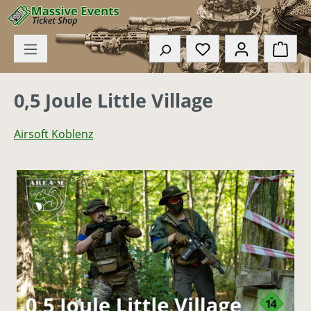
Zum Hauptinhalt springen
Du hast 0 Produkte
Ware
0,5 Joule Little Village
Airsoft Koblenz
Bildergalerie überspringen